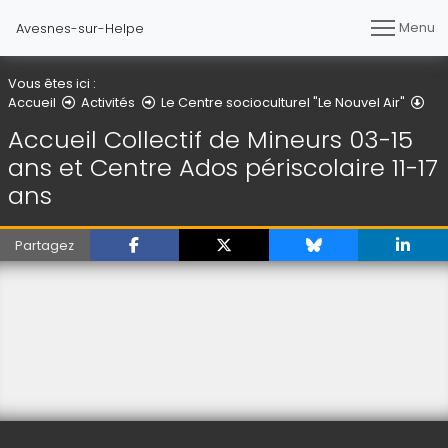
Menu
Avesnes-sur-Helpe
Vous êtes ici :
Acc
Accueil
Activités
Le Centre socioculturel "Le Nouvel Air"
Accueil Collectif de Mineurs 03-15
ans et Centre Ados périscolaire 11-17
ans
Partagez
(Cliquez sur l'image pour l'agrandir)
(Cliquez sur l'image pour l'agr