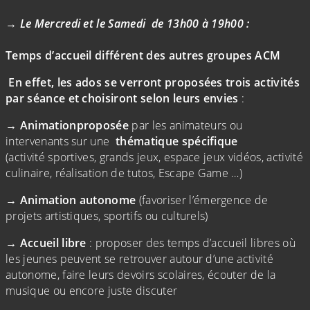
(Cliquez sur l'image pour l'agrandir)
(Cliquez sur l'image pour l'agr
→
Le Mercredi et le Samedi de 13h00 à 19h00 :
Temps d’accueil différent des autres
groupes ACM
En
effet, les ados se verront
proposées
trois activités
par séance et choisiront selon leurs envies
:
→ Animation
proposée
par les animateurs ou
intervenants sur une
thématique
spécifique
(activité sportives, grands jeux, espace jeux vidéos, activité
culinaire, réalisation de tutos, Escape Game …)
→
Animation
autonome
(favoriser l’émergence de
projets artistiques, sportifs ou culturels)
→ Accueil libre
: proposer des temps d’accueil libres où
les jeunes peuvent se retrouver autour d’une activité
autonome, faire leurs devoirs scolaires, écouter de la
musique ou encore juste discuter