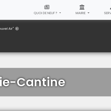
QUOI DE NEUF ?
MAIRIE
SER
Garderie/Cantine
uvel Air"
ie-Cantine