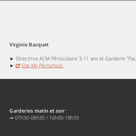
randir)
Virginie Bacquet
► Directrice ACM Périscolaire 3-11 ans et Garderie "P
►
Site My Périschool
randir)
Garderies matin et soir
:
⇒ 07h30-08h30 / 16h00-18h30
randir)