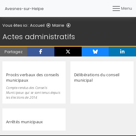
Menu
Avesnes-sur-Helpe
Actes administratifs
Vous êtes ici :
Accueil
Mairie
Actes administratifs
Partagez
Procès verbaux des conseils
Délibérations du conseil
municipaux
municipal
Compte-rendus des Conseils
Municipaux qui se sont tenus depuis
les élections de 2014
Arrêtés municipaux