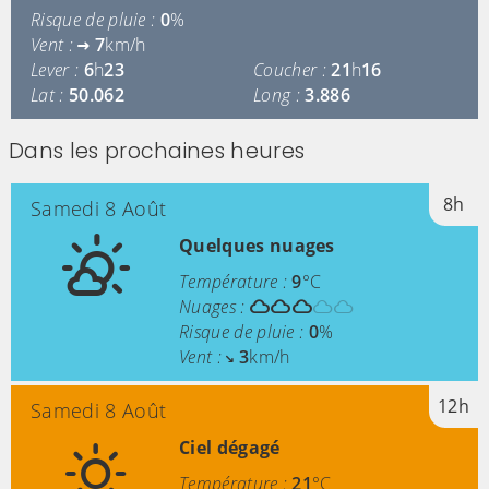
Risque de pluie :
0
%
Vent :
7
km/h
Lever :
6
h
23
Coucher :
21
h
16
Lat :
50.062
Long :
3.886
Dans les prochaines heures
8h
Samedi 8 Août
Quelques nuages
Température :
9
°C
Nuages :
Risque de pluie :
0
%
Vent :
3
km/h
12h
Samedi 8 Août
Ciel dégagé
Température :
21
°C