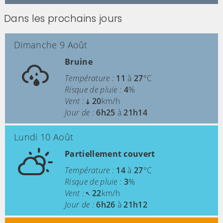
Dans les prochains jours
Dimanche 9 Août
Bruine
Température :
11
à
27
°C
Risque de pluie :
4
%
Vent :
20
km/h
Jour de :
6h25
à
21h14
Lundi 10 Août
Partiellement couvert
Température :
14
à
27
°C
Risque de pluie :
3
%
Vent :
22
km/h
Jour de :
6h26
à
21h12