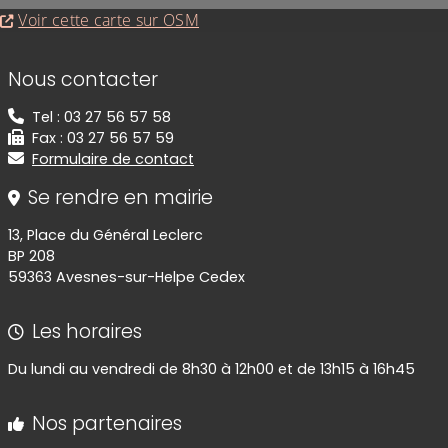
Evitez la carte interactive ci-après et aller au
Voir cette carte sur OSM
Informations de contact
Nous contacter
Tel : 03 27 56 57 58
Fax : 03 27 56 57 59
Formulaire de contact
Se rendre en mairie
13, Place du Général Leclerc
BP 208
59363 Avesnes-sur-Helpe Cedex
Les horaires
Du lundi au vendredi de 8h30 à 12h00 et de 13h15 à 16h45
Nos partenaires