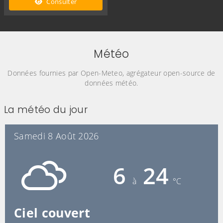
Consulter
Météo
Données fournies par Open-Meteo, agrégateur open-source de
données météo.
La météo du jour
Samedi 8 Août 2026
6
24
à
°C
Ciel couvert