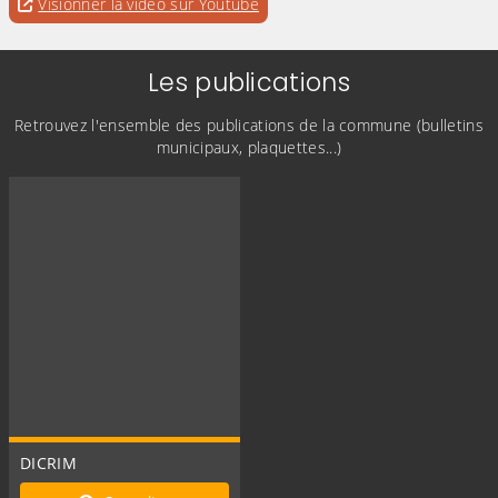
Evitez la vidéo intégrée ci-après et aller au
pour accéder à une éventuelle tr
Visionner la vidéo sur Youtube
lien qui permet de visionner cette vidéo sur
Youtube
Les publications
Retrouvez l'ensemble des publications de la commune (bulletins
municipaux, plaquettes...)
DICRIM