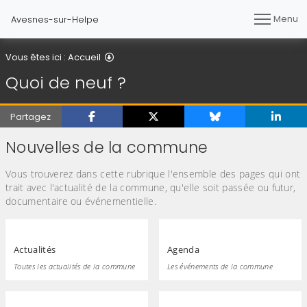
Menu
Avesnes-sur-Helpe
Quoi de neuf ?
Vous êtes ici :
Accueil
Quoi de neuf ?
Partagez
Nouvelles de la commune
Vous trouverez dans cette rubrique l'ensemble des pages qui ont
trait avec l'actualité de la commune, qu'elle soit passée ou futur,
documentaire ou événementielle.
Actualités
Agenda
Toutes les actualités de la commune
Les événements de la commune