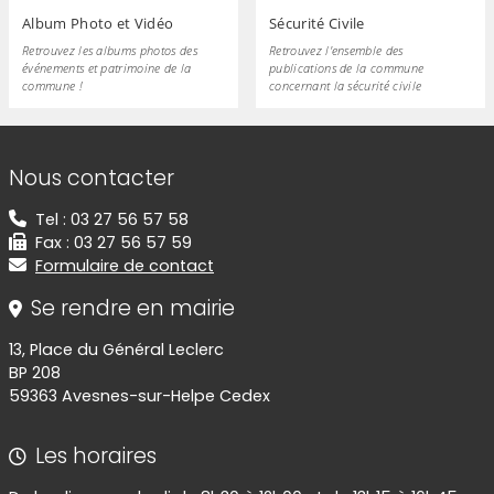
Album Photo et Vidéo
Sécurité Civile
Retrouvez les albums photos des
Retrouvez l'ensemble des
événements et patrimoine de la
publications de la commune
commune !
concernant la sécurité civile
Informations de contact
Nous contacter
Tel : 03 27 56 57 58
Fax : 03 27 56 57 59
Formulaire de contact
Se rendre en mairie
13, Place du Général Leclerc
BP 208
59363 Avesnes-sur-Helpe Cedex
Les horaires