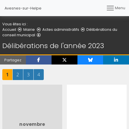
Menu
Avesnes-sur-Helpe
Vous êtes ici :
Accueil
Mairie
Actes administratifs
Délibérations du
Délibérations de l'année 2023
conseil municipal
Délibérations de l'année 2023
Partagez
Page
sur 4
Page
sur 4
Page
sur 4
Page
sur 4
1
2
3
4
novembre