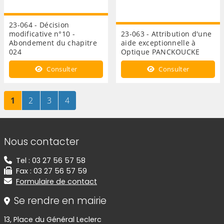
23-064 - Décision
modificative n°10 -
23-063 - Attribution d'une
Abondement du chapitre
aide exceptionnelle à
024
Optique PANCKOUCKE
Consulter
Consulter
Page
sur 4
Page
sur 4
Page
sur 4
Page
sur 4
1
2
3
4
Informations de contact
Nous contacter
Tel : 03 27 56 57 58
Fax : 03 27 56 57 59
Formulaire de contact
Se rendre en mairie
13, Place du Général Leclerc