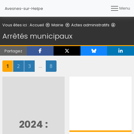
Menu
Avesnes-sur-Helpe
Arrêtés 
Vous êtes ici :
Accueil
Mairie
Actes administratifs
Arrêtés municipaux
Partagez
Page
sur 8
Page
sur 8
Page
sur 8
…
Page
sur 8
1
2
3
8
2024 :