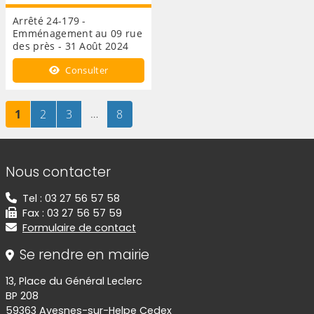
Arrêté 24-179 -
Emménagement au 09 rue
des près - 31 Août 2024
Consulter
Page
sur 8
Page
sur 8
Page
sur 8
…
Page
sur 8
1
2
3
8
Informations de contact
Nous contacter
Tel : 03 27 56 57 58
Fax : 03 27 56 57 59
Formulaire de contact
Se rendre en mairie
13, Place du Général Leclerc
BP 208
59363 Avesnes-sur-Helpe Cedex