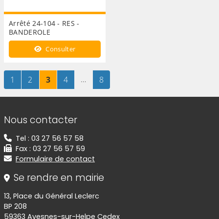
Arrêté 24-104 - RES -
BANDEROLE
Consulter
Page
sur 8
Page
sur 8
Page
sur 8
Page
sur 8
…
Page
sur 8
1
2
3
4
8
Informations de contact
Nous contacter
Tel : 03 27 56 57 58
Fax : 03 27 56 57 59
Formulaire de contact
Se rendre en mairie
13, Place du Général Leclerc
BP 208
59363 Avesnes-sur-Helpe Cedex