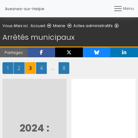
Menu
Avesnes-sur-Helpe
Arrêtés 
Vous êtes ici :
Accueil
Mairie
Actes administratifs
Arrêtés municipaux
Partagez
Page
sur 8
Page
sur 8
Page
sur 8
Page
sur 8
…
Page
sur 8
1
2
3
4
8
2024 :